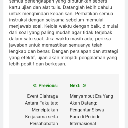
semua perlengkapan yang dibutuhkan seperti
kartu ujian dan alat tulis. Datanglah lebih dahulu
untuk menghindari kepanikan. Perhatikan semua
instruksi dengan seksama sebelum memulai
menjawab soal. Kelola waktu dengan baik, dimulai
dari soal yang paling mudah agar tidak terjebak
dalam satu soal. Jika waktu masih ada, periksa
jawaban untuk memastikan semuanya telah
lengkap dan benar. Dengan persiapan dan strategi
yang efektif, ujian akan menjadi pengalaman yang
lebih positif dan berkesan.
Previous:
Next:
Post
navigation
Event Olahraga
Menyambut Era Yang
Antara Fakultas:
Akan Datang:
Menciptakan
Pengantar Siswa
Kerjasama serta
Baru di Periode
Persahabatan
Internasional