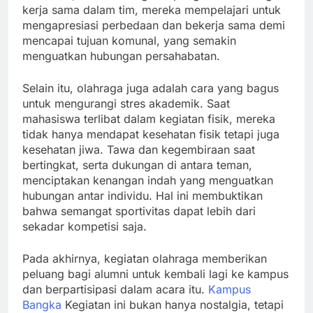
kerja sama dalam tim, mereka mempelajari untuk
mengapresiasi perbedaan dan bekerja sama demi
mencapai tujuan komunal, yang semakin
menguatkan hubungan persahabatan.
Selain itu, olahraga juga adalah cara yang bagus
untuk mengurangi stres akademik. Saat
mahasiswa terlibat dalam kegiatan fisik, mereka
tidak hanya mendapat kesehatan fisik tetapi juga
kesehatan jiwa. Tawa dan kegembiraan saat
bertingkat, serta dukungan di antara teman,
menciptakan kenangan indah yang menguatkan
hubungan antar individu. Hal ini membuktikan
bahwa semangat sportivitas dapat lebih dari
sekadar kompetisi saja.
Pada akhirnya, kegiatan olahraga memberikan
peluang bagi alumni untuk kembali lagi ke kampus
dan berpartisipasi dalam acara itu.
Kampus
Bangka
Kegiatan ini bukan hanya nostalgia, tetapi