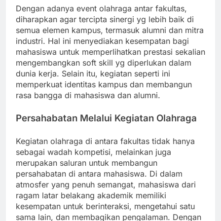
Dengan adanya event olahraga antar fakultas,
diharapkan agar tercipta sinergi yg lebih baik di
semua elemen kampus, termasuk alumni dan mitra
industri. Hal ini menyediakan kesempatan bagi
mahasiswa untuk memperlihatkan prestasi sekalian
mengembangkan soft skill yg diperlukan dalam
dunia kerja. Selain itu, kegiatan seperti ini
memperkuat identitas kampus dan membangun
rasa bangga di mahasiswa dan alumni.
Persahabatan Melalui Kegiatan Olahraga
Kegiatan olahraga di antara fakultas tidak hanya
sebagai wadah kompetisi, melainkan juga
merupakan saluran untuk membangun
persahabatan di antara mahasiswa. Di dalam
atmosfer yang penuh semangat, mahasiswa dari
ragam latar belakang akademik memiliki
kesempatan untuk berinteraksi, mengetahui satu
sama lain, dan membagikan pengalaman. Dengan