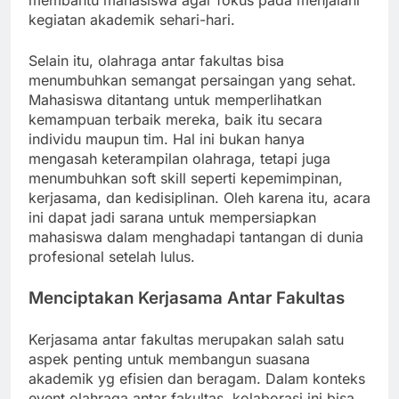
membantu mahasiswa agar fokus pada menjalani
kegiatan akademik sehari-hari.
Selain itu, olahraga antar fakultas bisa
menumbuhkan semangat persaingan yang sehat.
Mahasiswa ditantang untuk memperlihatkan
kemampuan terbaik mereka, baik itu secara
individu maupun tim. Hal ini bukan hanya
mengasah keterampilan olahraga, tetapi juga
menumbuhkan soft skill seperti kepemimpinan,
kerjasama, dan kedisiplinan. Oleh karena itu, acara
ini dapat jadi sarana untuk mempersiapkan
mahasiswa dalam menghadapi tantangan di dunia
profesional setelah lulus.
Menciptakan Kerjasama Antar Fakultas
Kerjasama antar fakultas merupakan salah satu
aspek penting untuk membangun suasana
akademik yg efisien dan beragam. Dalam konteks
event olahraga antar fakultas, kolaborasi ini bisa