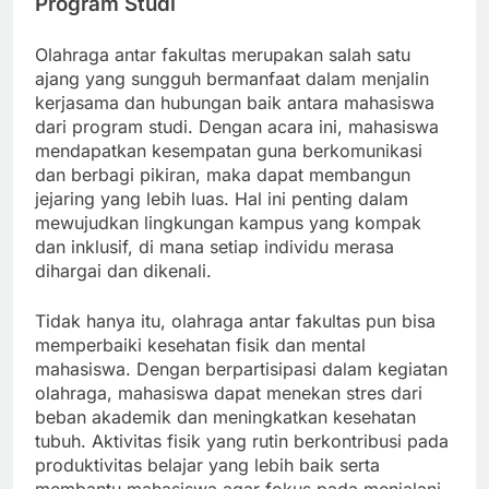
Program Studi
Olahraga antar fakultas merupakan salah satu
ajang yang sungguh bermanfaat dalam menjalin
kerjasama dan hubungan baik antara mahasiswa
dari program studi. Dengan acara ini, mahasiswa
mendapatkan kesempatan guna berkomunikasi
dan berbagi pikiran, maka dapat membangun
jejaring yang lebih luas. Hal ini penting dalam
mewujudkan lingkungan kampus yang kompak
dan inklusif, di mana setiap individu merasa
dihargai dan dikenali.
Tidak hanya itu, olahraga antar fakultas pun bisa
memperbaiki kesehatan fisik dan mental
mahasiswa. Dengan berpartisipasi dalam kegiatan
olahraga, mahasiswa dapat menekan stres dari
beban akademik dan meningkatkan kesehatan
tubuh. Aktivitas fisik yang rutin berkontribusi pada
produktivitas belajar yang lebih baik serta