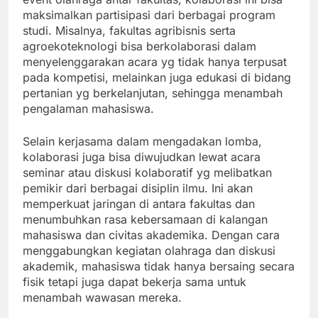
maksimalkan partisipasi dari berbagai program
studi. Misalnya, fakultas agribisnis serta
agroekoteknologi bisa berkolaborasi dalam
menyelenggarakan acara yg tidak hanya terpusat
pada kompetisi, melainkan juga edukasi di bidang
pertanian yg berkelanjutan, sehingga menambah
pengalaman mahasiswa.
Selain kerjasama dalam mengadakan lomba,
kolaborasi juga bisa diwujudkan lewat acara
seminar atau diskusi kolaboratif yg melibatkan
pemikir dari berbagai disiplin ilmu. Ini akan
memperkuat jaringan di antara fakultas dan
menumbuhkan rasa kebersamaan di kalangan
mahasiswa dan civitas akademika. Dengan cara
menggabungkan kegiatan olahraga dan diskusi
akademik, mahasiswa tidak hanya bersaing secara
fisik tetapi juga dapat bekerja sama untuk
menambah wawasan mereka.