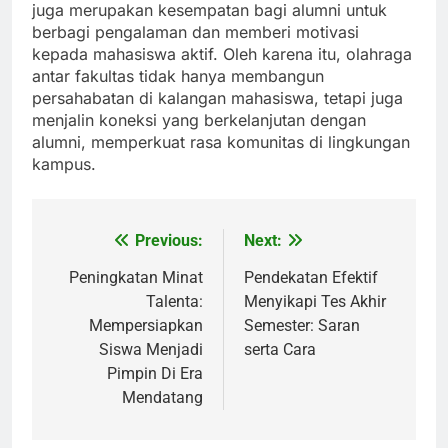
juga merupakan kesempatan bagi alumni untuk
berbagi pengalaman dan memberi motivasi
kepada mahasiswa aktif. Oleh karena itu, olahraga
antar fakultas tidak hanya membangun
persahabatan di kalangan mahasiswa, tetapi juga
menjalin koneksi yang berkelanjutan dengan
alumni, memperkuat rasa komunitas di lingkungan
kampus.
Previous:
Next:
Post
navigation
Peningkatan Minat
Pendekatan Efektif
Talenta:
Menyikapi Tes Akhir
Mempersiapkan
Semester: Saran
Siswa Menjadi
serta Cara
Pimpin Di Era
Mendatang