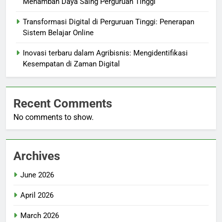
Menambah Daya Saing Perguruan Tinggi
Transformasi Digital di Perguruan Tinggi: Penerapan
Sistem Belajar Online
Inovasi terbaru dalam Agribisnis: Mengidentifikasi
Kesempatan di Zaman Digital
Recent Comments
No comments to show.
Archives
June 2026
April 2026
March 2026