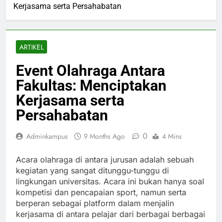
Kerjasama serta Persahabatan
ARTIKEL
Event Olahraga Antara
Fakultas: Menciptakan
Kerjasama serta
Persahabatan
0
Adminkampus
9 Months Ago
4 Mins
Acara olahraga di antara jurusan adalah sebuah
kegiatan yang sangat ditunggu-tunggu di
lingkungan universitas. Acara ini bukan hanya soal
kompetisi dan pencapaian sport, namun serta
berperan sebagai platform dalam menjalin
kerjasama di antara pelajar dari berbagai berbagai