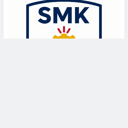
Newsmatic - News WordPress Theme 2026. Powered By
.
BlazeThemes